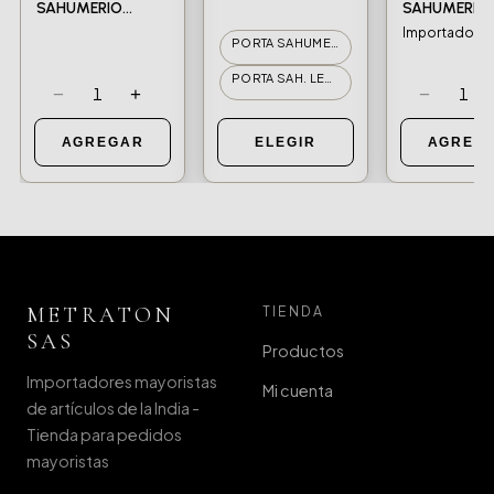
SAHUMERIO
SAHUMERIO
WOOD SAGRADA
TORRE ALUM
Importado In
PORTA SAHUMERIO MEDIANO 12,5
MADRE
BAJO
PORTA SAH. LECHUZA CON BASE
−
+
−
1
1
AGREGAR
ELEGIR
AGREG
METRATON
TIENDA
SAS
Productos
Importadores mayoristas
Mi cuenta
de artículos de la India -
Tienda para pedidos
mayoristas