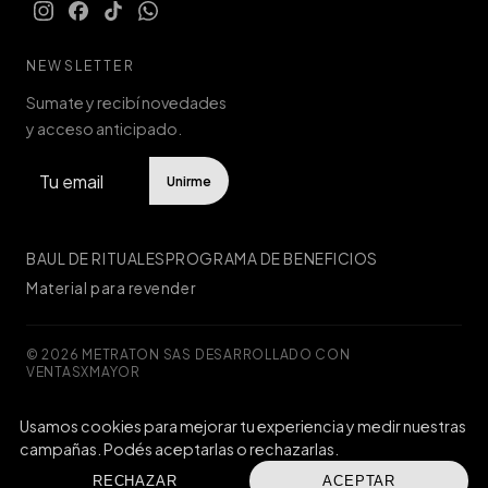
NEWSLETTER
Sumate y recibí novedades
y acceso anticipado.
Unirme
BAUL DE RITUALES
PROGRAMA DE BENEFICIOS
Material para revender
© 2026 METRATON SAS
·
DESARROLLADO CON
VENTASXMAYOR
Usamos cookies para mejorar tu experiencia y medir nuestras
Defensa de las y los consumidores. Para reclamos
ingresá acá.
campañas. Podés aceptarlas o rechazarlas.
Botón de arrepentimiento
RECHAZAR
ACEPTAR