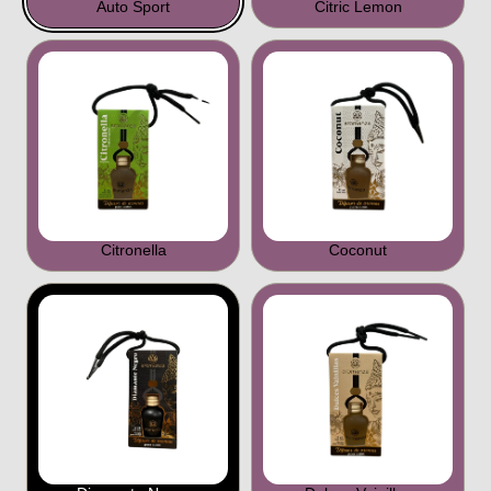
Auto Sport
Citric Lemon
Citronella
Coconut