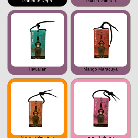
Diamante Negro
Dulces Vainillas
Hawaiian
Mango Maracuya
Naranja Pimienta
Rosa Bulgara