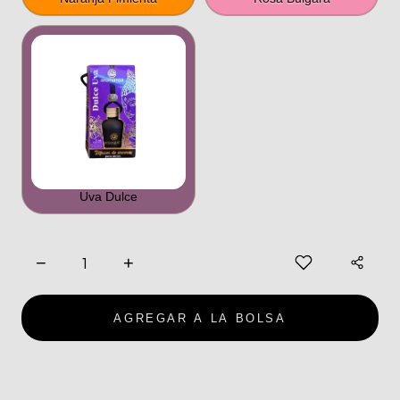
Uva Dulce
−
+
AGREGAR A LA BOLSA