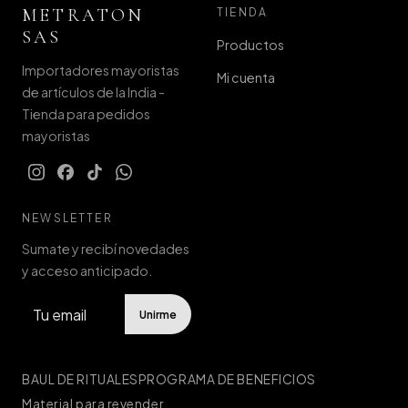
METRATON
TIENDA
SAS
Productos
Importadores mayoristas
Mi cuenta
de artículos de la India -
Tienda para pedidos
mayoristas
NEWSLETTER
Sumate y recibí novedades
y acceso anticipado.
Unirme
BAUL DE RITUALES
PROGRAMA DE BENEFICIOS
Material para revender