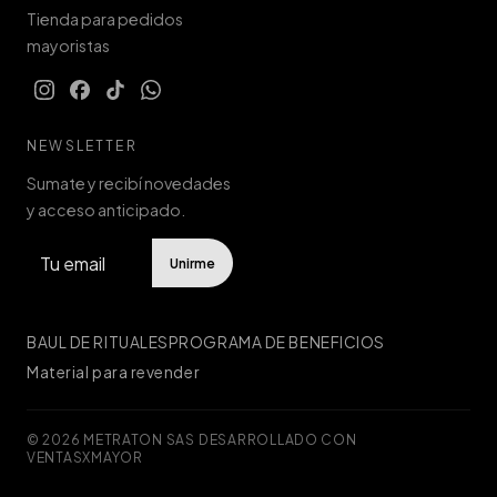
Tienda para pedidos
mayoristas
NEWSLETTER
Sumate y recibí novedades
y acceso anticipado.
Unirme
BAUL DE RITUALES
PROGRAMA DE BENEFICIOS
Material para revender
© 2026 METRATON SAS
·
DESARROLLADO CON
VENTASXMAYOR