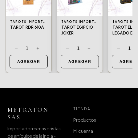
TAROTS IMPORTADOS Y NACIONALES
TAROTS IMPORTADOS Y NACIONALES
TAROT RDR 610A
TAROT EGIPCIO
TAROT EL
JOKER
LEGADO DIV
−
+
−
+
−
1
1
1
AGREGAR
AGREGAR
AGREG
METRATON
TIENDA
SAS
Productos
Importadores mayoristas
Mi cuenta
de artículos de la India -