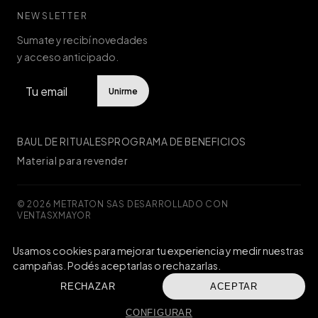
NEWSLETTER
Sumate y recibí novedades
y acceso anticipado.
Unirme
BAUL DE RITUALES
PROGRAMA DE BENEFICIOS
Material para revender
© 2026 METRATON SAS
·
DESARROLLADO CON
VENTASXMAYOR
Usamos cookies para mejorar tu experiencia y medir nuestras
Defensa de las y los consumidores. Para reclamos
ingresá acá.
campañas. Podés aceptarlas o rechazarlas.
Botón de arrepentimiento
RECHAZAR
ACEPTAR
CONFIGURAR