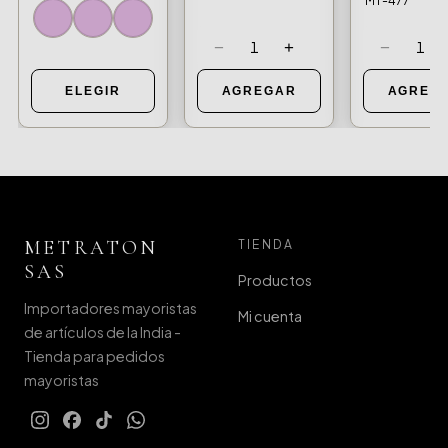
MT-477
−
+
−
1
1
ELEGIR
AGREGAR
AGREG
METRATON
TIENDA
SAS
Productos
Importadores mayoristas
Mi cuenta
de artículos de la India -
Tienda para pedidos
mayoristas