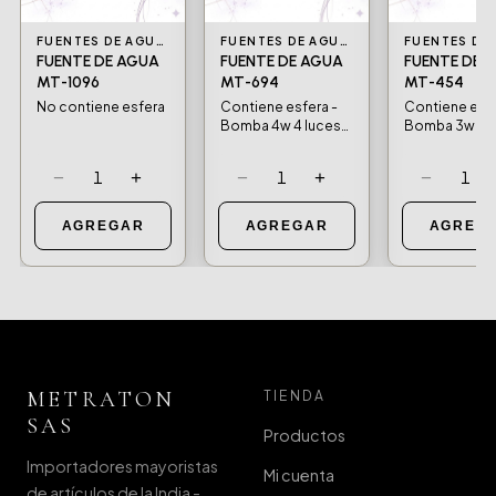
FUENTES DE AGUA Y BOMBAS DE AGUA
FUENTES DE AGUA Y BOMBAS DE AGUA
FUENTE DE AGUA
FUENTE DE AGUA
FUENTE DE 
MT-1096
MT-694
MT-454
No contiene esfera
Contiene esfera -
Contiene esfe
Bomba 4w 4 luces
Bomba 3w 4 l
led
led
−
+
−
+
−
1
1
1
AGREGAR
AGREGAR
AGREG
METRATON
TIENDA
SAS
Productos
Importadores mayoristas
Mi cuenta
de artículos de la India -