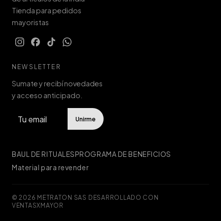
Tienda para pedidos
mayoristas
NEWSLETTER
Sumate y recibí novedades
y acceso anticipado.
Unirme
BAUL DE RITUALES
PROGRAMA DE BENEFICIOS
Material para revender
© 2026 METRATON SAS
·
DESARROLLADO CON
VENTASXMAYOR