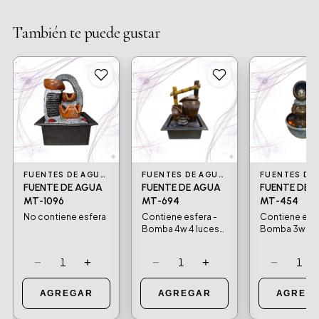
También te puede gustar
FUENTES DE AGUA Y BOMBAS DE AGUA
FUENTES DE AGUA Y BOMBAS DE AGUA
FUENTE DE AGUA
FUENTE DE AGUA
FUENTE DE 
MT-1096
MT-694
MT-454
No contiene esfera
Contiene esfera -
Contiene esfe
Bomba 4w 4 luces
Bomba 3w 4 l
led
led
−
+
−
+
−
1
1
1
AGREGAR
AGREGAR
AGREG