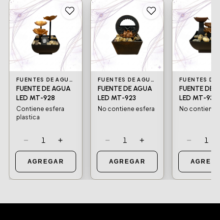
FUENTES DE AGUA LED
FUENTES DE AGUA LED
FUENTE DE AGUA
FUENTE DE AGUA
FUENTE DE 
LED MT-928
LED MT-923
LED MT-932
Contiene esfera
No contiene esfera
No contiene 
plastica
−
+
−
+
−
1
1
1
AGREGAR
AGREGAR
AGREG