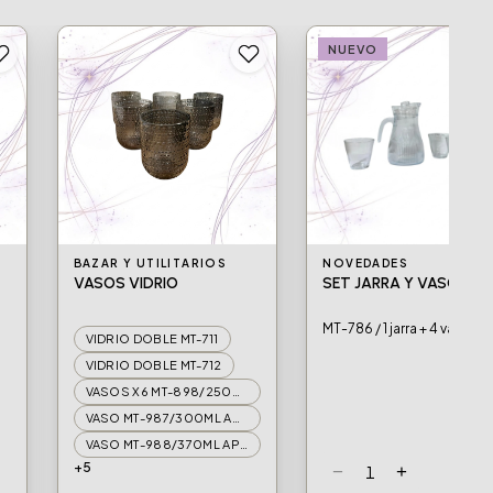
NUEVO
BAZAR Y UTILITARIOS
NOVEDADES
VASOS VIDRIO
SET JARRA Y VASOS
MT-786 / 1 jarra + 4 vasos
VIDRIO DOBLE MT-711
VIDRIO DOBLE MT-712
VASOS X6 MT-898/250ML APROX
VASO MT-987/300ML APROX.
VASO MT-988/370ML APROX.
+5
−
+
1