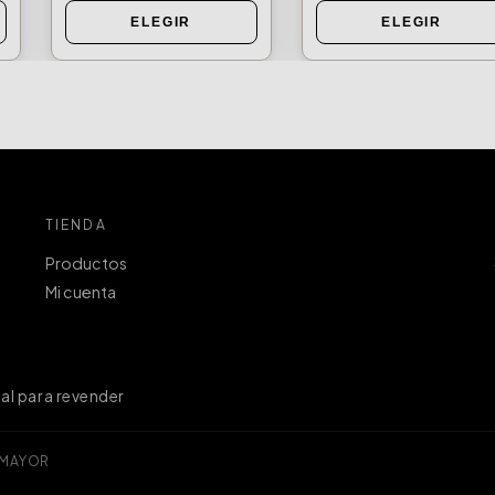
ELEGIR
ELEGIR
TIENDA
Productos
Mi cuenta
al para revender
XMAYOR