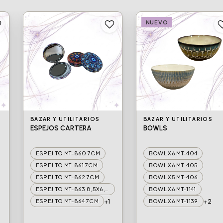
NUEVO
BAZAR Y UTILITARIOS
BAZAR Y UTILITARIOS
ESPEJOS CARTERA
BOWLS
ESPEJITO MT-860 7CM
BOWL X6 MT-404
ESPEJITO MT-861 7CM
BOWL X6 MT-405
ESPEJITO MT-862 7CM
BOWL X5 MT-406
ESPEJITO MT-863 8,5X6,5CM
BOWL X6 MT-1141
+1
+2
ESPEJITO MT-864 7CM
BOWL X6 MT-1139