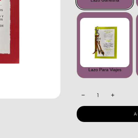
Lazo Ganesha
Lazo Para Viajes
−
+
A