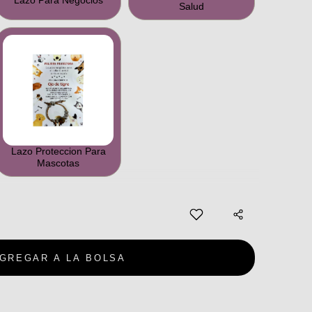
Lazo Para Negocios
Salud
Lazo Proteccion Para
Mascotas
GREGAR A LA BOLSA