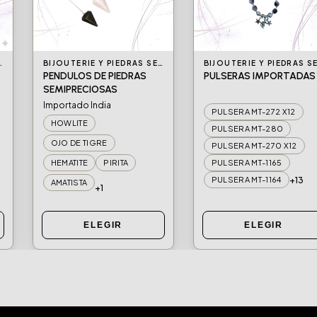
S SEMIPRECIOSAS
BIJOUTERIE Y PIEDRAS SEMIPRECIOSAS
PENDULOS DE PIEDRAS
PULSERAS IMPORTADAS
SEMIPRECIOSAS
Importado India
PULSERA MT-272 X12
HOWLITE
PULSERA MT-280
OJO DE TIGRE
PULSERA MT-270 X12
HEMATITE
PIRITA
PULSERA MT-1165
+13
PULSERA MT-1164
AMATISTA
+1
ELEGIR
ELEGIR