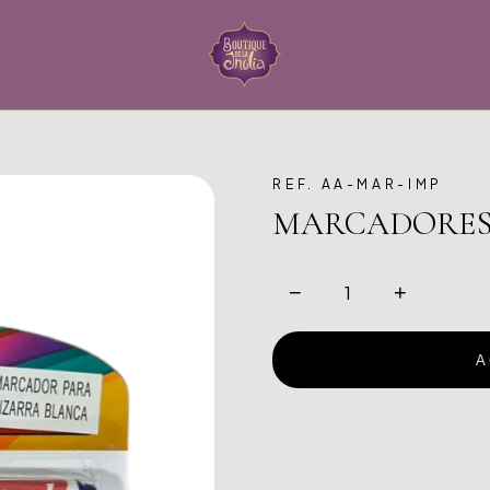
REF. AA-MAR-IMP
MARCADORE
−
+
A