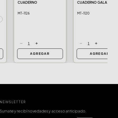
CUADERNO
CUADERNO GALAXIA
MT-1126
MT-1120
−
+
−
+
1
1
AGREGAR
AGREGAR
NEWSLETTER
Sumate y recibí novedades y acceso anticipado.