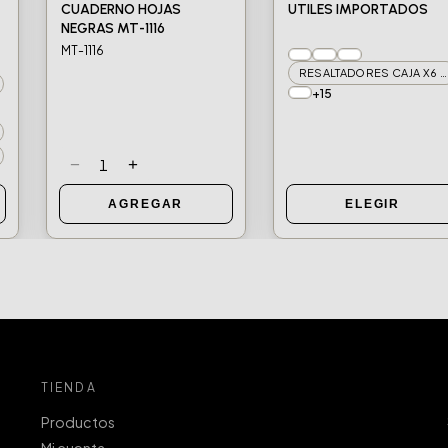
CUADERNO HOJAS
UTILES IMPORTADOS
NEGRAS MT-1116
MT-1116
RESALTADORES CAJA X6 BLISTER X6 MT-516
+15
−
+
1
AGREGAR
ELEGIR
TIENDA
Productos
Mi cuenta