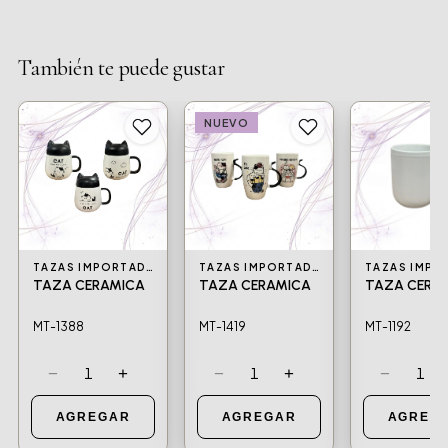
También te puede gustar
NUEVO
TAZAS IMPORTADAS
TAZAS IMPORTADAS
TAZA CERAMICA
TAZA CERAMICA
TAZA CERA
MT-1388
MT-1419
MT-1192
−
+
−
+
−
1
1
1
AGREGAR
AGREGAR
AGREG