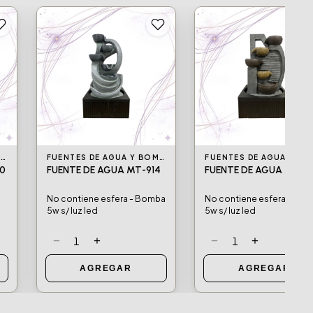
FUENTES DE AGUA Y BOMBAS DE AGUA
FUENTES DE AGUA Y BOMBAS DE AGUA
0
FUENTE DE AGUA MT-914
FUENTE DE AGUA MT-9
No contiene esfera - Bomba
No contiene esfera - Bo
5w s/ luz led
5w s/ luz led
−
+
−
+
1
1
AGREGAR
AGREGAR