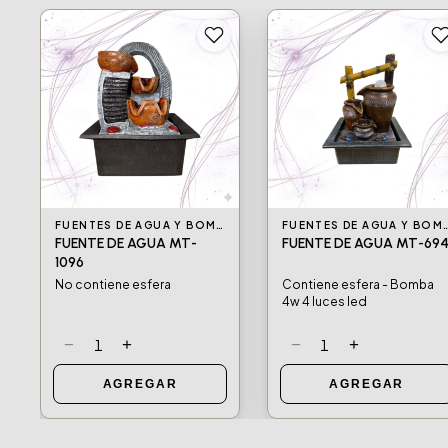
FUENTES DE AGUA Y BOMBAS DE AGUA
FUENTES DE AGUA Y BOM
FUENTE DE AGUA MT-
FUENTE DE AGUA MT-69
1096
No contiene esfera
Contiene esfera - Bomba
4w 4 luces led
−
+
−
+
1
1
AGREGAR
AGREGAR