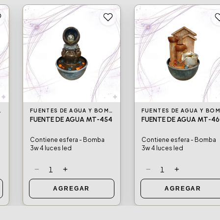
BAS DE AGUA
FUENTES DE AGUA Y BOMBAS DE AGUA
4
FUENTE DE AGUA MT-454
FUENTE DE AGUA MT-46
Contiene esfera - Bomba
Contiene esfera - Bomba
3w 4 luces led
3w 4 luces led
−
+
−
+
1
1
AGREGAR
AGREGAR