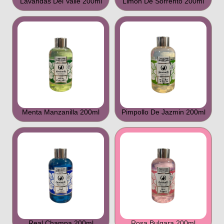
Lavandas Del Valle 200ml
Limon De Sorrento 200ml
Menta Manzanilla 200ml
Pimpollo De Jazmin 200ml
Real Champa 200ml
Rosa Bulgara 200ml