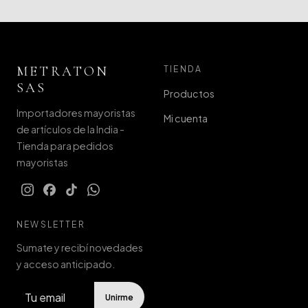
METRATON
TIENDA
SAS
Productos
Importadores mayoristas
Mi cuenta
de artículos de la India -
Tienda para pedidos
mayoristas
NEWSLETTER
Sumate y recibí novedades
y acceso anticipado.
Unirme