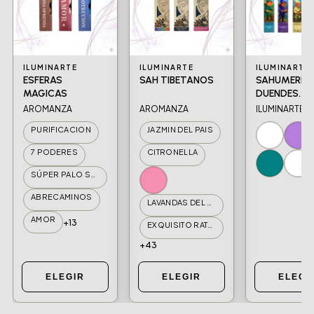
ILUMINARTE
ILUMINARTE
ILUMINARTE
ESFERAS
SAH TIBETANOS
SAHUMERIO
MAGICAS
DUENDES
ALQUIMISTA
AROMANZA
AROMANZA
ILUMINARTE
PURIFICACION
JAZMIN DEL PAIS
7 PODERES
CITRONELLA
SÚPER PALO SANTO
ABRECAMINOS
LAVANDAS DEL VALLE
AMOR
+13
EXQUISITO RATNAMALA
+43
ELEGIR
ELEGIR
ELEGI