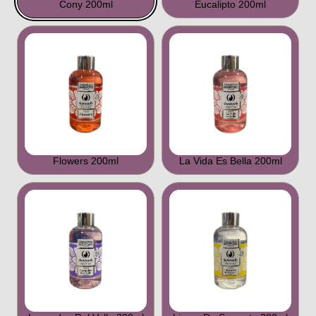
Cony 200ml
Eucalipto 200ml
Flowers 200ml
La Vida Es Bella 200ml