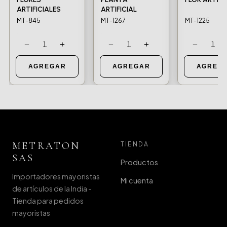
ARTIFICIALES
ARTIFICIAL
MT-845
MT-1267
MT-1225
−
+
−
+
−
1
1
1
AGREGAR
AGREGAR
AGREG
METRATON
TIENDA
SAS
Productos
Importadores mayoristas
Mi cuenta
de artículos de la India -
Tienda para pedidos
mayoristas