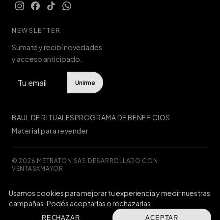
NEWSLETTER
Sumate y recibí novedades
y acceso anticipado.
Unirme
BAUL DE RITUALES
PROGRAMA DE BENEFICIOS
Material para revender
© 2026 METRATON SAS
·
DESARROLLADO CON
VENTASXMAYOR
Usamos cookies para mejorar tu experiencia y medir nuestras
Defensa de las y los consumidores. Para reclamos
ingresá acá.
campañas. Podés aceptarlas o rechazarlas.
Botón de arrepentimiento
RECHAZAR
ACEPTAR