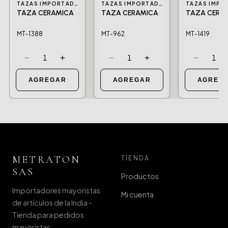
TAZAS IMPORTADAS
TAZAS IMPORTADAS
TAZA CERAMICA
TAZA CERAMICA
TAZA CERA
MT-1388
MT-962
MT-1419
−
+
−
+
−
1
1
1
AGREGAR
AGREGAR
AGREG
METRATON
TIENDA
SAS
Productos
Importadores mayoristas
Mi cuenta
de artículos de la India -
Tienda para pedidos
mayoristas