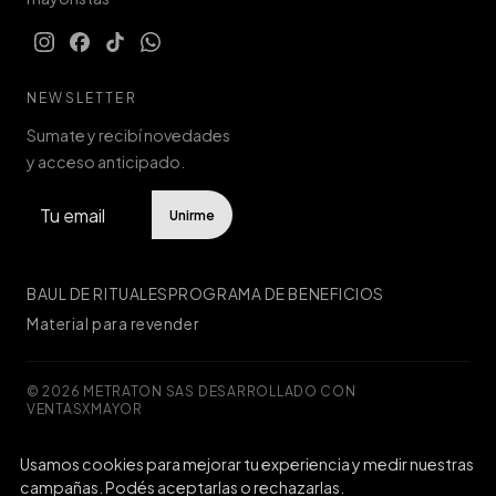
NEWSLETTER
Sumate y recibí novedades
y acceso anticipado.
Unirme
BAUL DE RITUALES
PROGRAMA DE BENEFICIOS
Material para revender
© 2026 METRATON SAS
·
DESARROLLADO CON
VENTASXMAYOR
Usamos cookies para mejorar tu experiencia y medir nuestras
Defensa de las y los consumidores. Para reclamos
ingresá acá.
campañas. Podés aceptarlas o rechazarlas.