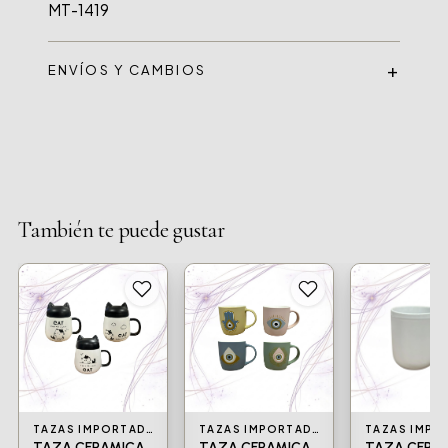
MT-1419
ENVÍOS Y CAMBIOS
También te puede gustar
TAZAS IMPORTADAS
TAZAS IMPORTADAS
TAZA CERAMICA
TAZA CERAMICA
TAZA CERA