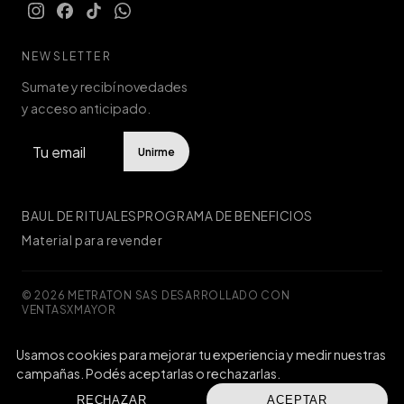
NEWSLETTER
Sumate y recibí novedades
y acceso anticipado.
Unirme
BAUL DE RITUALES
PROGRAMA DE BENEFICIOS
Material para revender
© 2026 METRATON SAS
·
DESARROLLADO CON
VENTASXMAYOR
Usamos cookies para mejorar tu experiencia y medir nuestras
Defensa de las y los consumidores. Para reclamos
ingresá acá.
campañas. Podés aceptarlas o rechazarlas.
Botón de arrepentimiento
RECHAZAR
ACEPTAR