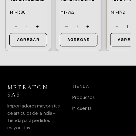
MT-1388
MT-962
MT-1192
−
+
−
+
−
1
1
1
AGREGAR
AGREGAR
AGREG
METRATON
TIENDA
SAS
Productos
Importadores mayoristas
Mi cuenta
de artículos de la India -
Tienda para pedidos
mayoristas