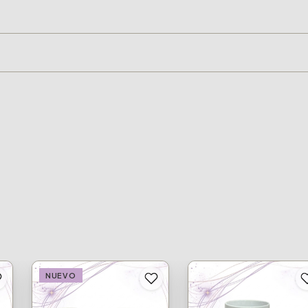
NUEVO