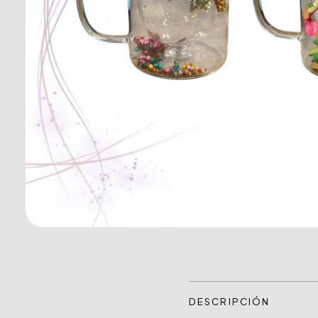
DESCRIPCIÓN