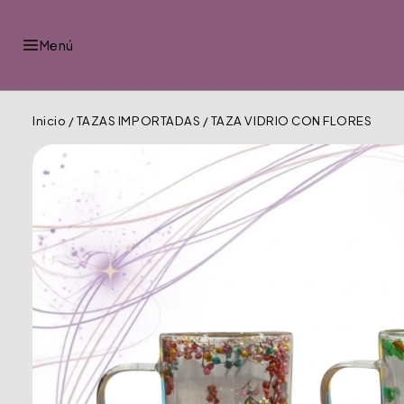
Menú
Inicio
/
TAZAS IMPORTADAS
/
TAZA VIDRIO CON FLORES