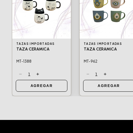
TAZAS IMPORTADAS
TAZAS IMPORTADAS
TAZA CERAMICA
TAZA CERAMICA
MT-1388
MT-962
−
+
−
+
1
1
AGREGAR
AGREGAR