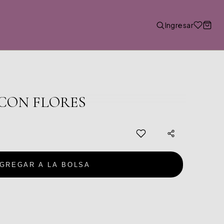
Ingresar
 CON FLORES
GREGAR A LA BOLSA