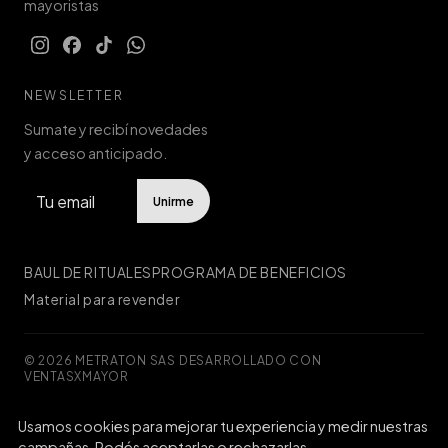
mayoristas
NEWSLETTER
Sumate y recibí novedades
y acceso anticipado.
Unirme
BAUL DE RITUALES
PROGRAMA DE BENEFICIOS
Material para revender
© 2026 METRATON SAS
·
DESARROLLADO CON
VENTASXMAYOR
Usamos cookies para mejorar tu experiencia y medir nuestras
Defensa de las y los consumidores. Para reclamos
ingresá acá.
campañas. Podés aceptarlas o rechazarlas.