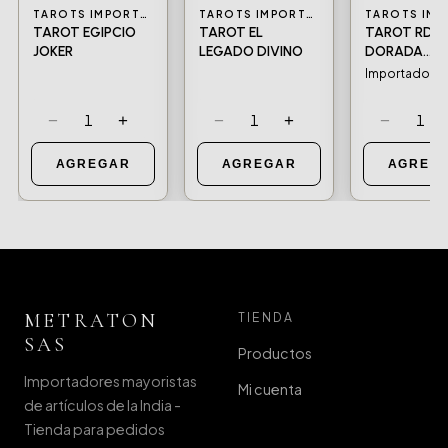
TAROTS IMPORTADOS Y NACIONALES
TAROTS IMPORTADOS Y NACIONALES
TAROT EGIPCIO
TAROT EL
TAROT RDR
JOKER
LEGADO DIVINO
DORADA
(VERSION GR
Importado
MT-198
−
+
−
+
−
1
1
1
AGREGAR
AGREGAR
AGREG
METRATON
TIENDA
SAS
Productos
Importadores mayoristas
Mi cuenta
de artículos de la India -
Tienda para pedidos