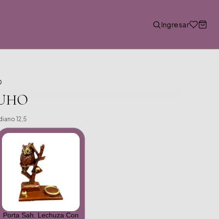
Ingresar
O
BUHO
iano 12,5
Porta Sah. Lechuza Con