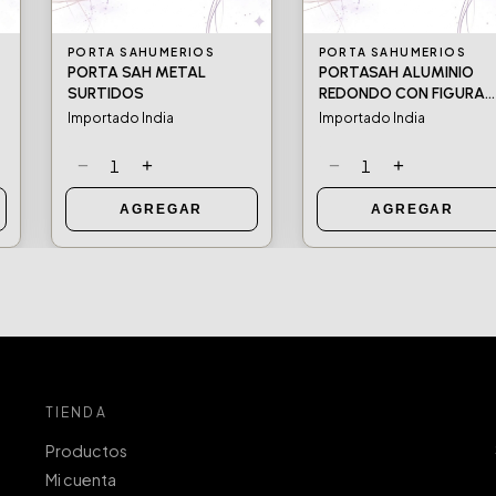
PORTA SAHUMERIOS
PORTA SAHUMERIOS
PORTA SAH METAL
PORTASAH ALUMINIO
SURTIDOS
REDONDO CON FIGURA
SURTIDOS
Importado India
Importado India
−
+
−
+
1
1
AGREGAR
AGREGAR
TIENDA
Productos
Mi cuenta