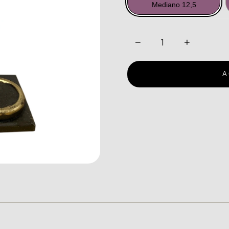
Mediano 12,5
−
+
A