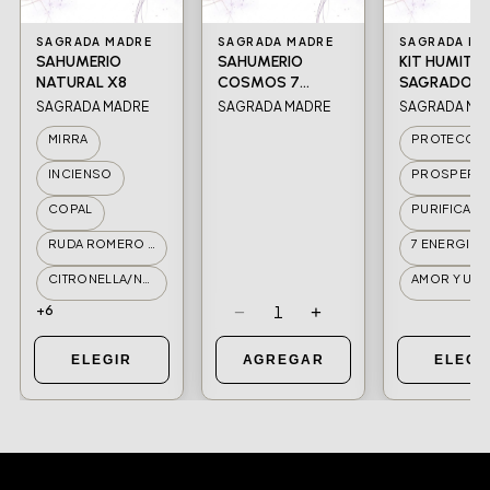
SAGRADA MADRE
SAGRADA MADRE
SAGRADA MA
SAHUMERIO
SAHUMERIO
KIT HUMITO
NATURAL X8
COSMOS 7
SAGRADO
PLANETAS
SAGRADA MADRE
SAGRADA MADRE
SAGRADA MA
MIRRA
PROTECCI
INCIENSO
PROSPERID
COPAL
PURIFICACI
RUDA ROMERO E INCIENSO
7 ENERGIAS
CITRONELLA/NARANJA Y PALO SANTO
AMOR Y UNI
+6
−
+
1
ELEGIR
AGREGAR
ELEGI