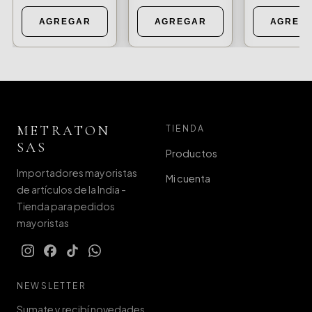
AGREGAR
AGREGAR
AGREG
METRATON
TIENDA
SAS
Productos
Importadores mayoristas
Mi cuenta
de artículos de la India -
Tienda para pedidos
mayoristas
NEWSLETTER
Sumate y recibí novedades