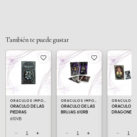
También te puede gustar
ORACULOS IMPORTADOS Y NACIONALES
ORACULOS IMPORTADOS Y NACIONALES
ORACULO DE LAS
ORACULO DE LAS
ORACULO DE
PIEDRAS
BRUJAS 610RB
DRAGONES 6
610VB
−
+
−
+
−
1
1
1