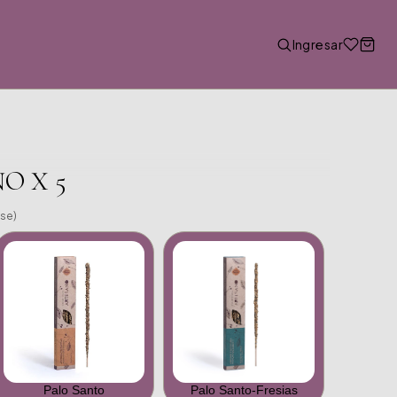
Ingresar
O X 5
nse)
Palo Santo
Palo Santo-Fresias