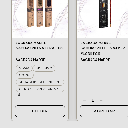
SAGRADA MADRE
SAGRADA MADRE
SAHUMERIO NATURAL X8
SAHUMERIO COSMOS 7
PLANETAS
SAGRADA MADRE
SAGRADA MADRE
MIRRA
INCIENSO
COPAL
RUDA ROMERO E INCIENSO
CITRONELLA/NARANJA Y PALO SANTO
+6
−
+
1
ELEGIR
AGREGAR