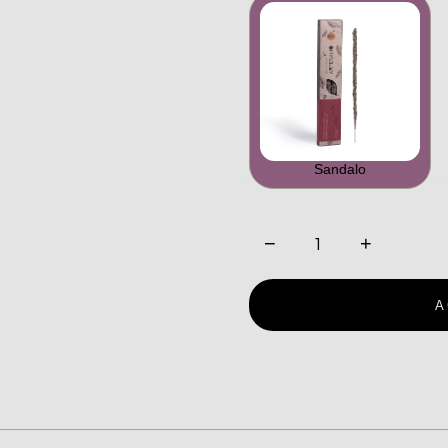
Sandalo
−
+
A