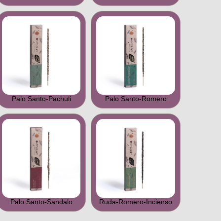
Palo Santo-Pachuli
Palo Santo-Romero
Palo Santo-Sandalo
Ruda-Romero-Incienso