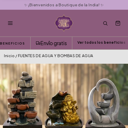
📦 Envíos a todo el país
Envîo gratis
Ver todos los beneficios
BENEFICIOS
FUENTES DE AGUA Y BOM
Inicio
/
FUENTES DE AGUA Y BOMBAS DE AGUA