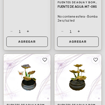
FUENTES DE AGUA Y BOMBAS DE AGUA
FUENTES DE AGUA Y BOMBAS DE AGUA
FUENTE DE AGUA MT-903
FUENTE DE AGUA MT-085
No contiene esfera - Bomba
No contiene esfera - Bomba
3w 1 luz led
2w s/ luz led
−
+
−
+
1
1
AGREGAR
AGREGAR