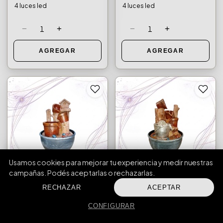
4 luces led
4 luces led
−
+
−
+
1
1
AGREGAR
AGREGAR
Usamos cookies para mejorar tu experiencia y medir nuestras
campañas. Podés aceptarlas o rechazarlas.
RECHAZAR
ACEPTAR
FUENTES DE AGUA Y BOMBAS DE AGUA
FUENTES DE AGUA Y BOMBAS DE AGUA
FUENTE DE AGUA MT-461
FUENTE DE AGUA MT-462
CONFIGURAR
Contiene esfera - Bomba 3w
Contiene esfera - Bomba 3w